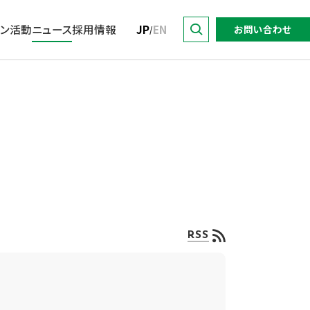
ョン活動
ニュース
採用情報
JP
EN
お問い合わせ
/
トップ
サステナビリティに関する
DO for Sustainability.
トップメッセージ
暮らす
業績・財務
取り組み推進方針
with 東京建物
マテリアリティ／KPI・目標
東京建物グループの強み
イニシアチブへの参加
IRライブラリー
東京建物語
会社概要・アクセス
サステナビリティレポート
株式情報
関連ウェブサイト・SNS
役員
社会
電子公告
RSS
グループ会社
特集
よくあるご質問
各種対照表