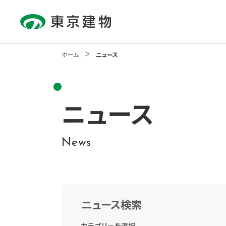
ホーム
ニュース
About Us
Our Business
Sustainability
Investor Relations
Communication
Activity
企業情報
事業紹介
サステナビリティ
IR情報
ニュース
コミュニケーション活動
News
ニュース検索
カテゴリーを選択