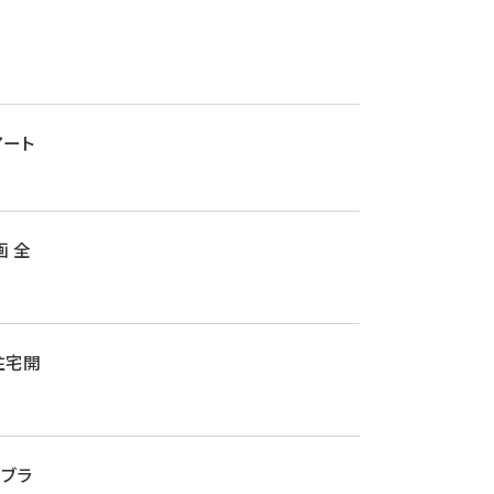
がアート
 全
住宅開
新ブラ