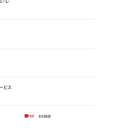
ル「レ
ービス
839KB
PDF