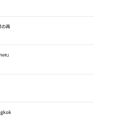
媒の再
ue」
gkok