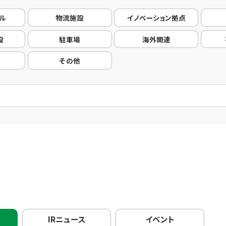
ル
物流施設
イノベーション拠点
設
駐車場
海外関連
その他
IRニュース
イベント