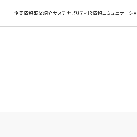
企業情報
事業紹介
サステナビリティ
IR情報
コミュニケーシ
企業情報トップ
事業紹介トップ
サステナビリティトップ
IR情報トップ
コミュニケーション活動
グループ理念
働く
トップメッセージ
経営方針
企業広告
サステナビリティに関する
長期ビジョン・中期経営計画
活かす
IRニュース
東京建物インサイト
取り組み推進体制
コーポレート・ガバナンス
外部評価
個人投資家の皆さまへ
数字で見る東京建物
沿革
環境
IRカレンダー
組織
ガバナンス
免責事項
ESGデータ集＆第三者保証
IRサイトマップ
サステナビリティサイトマップ