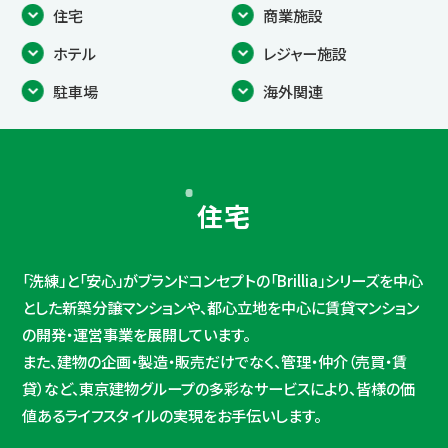
住宅
商業施設
IR情報
ホテル
レジャー施設
駐車場
海外関連
コミュニケーション活動
ニュース
住宅
採用情報
「洗練」と「安心」がブランドコンセプトの「Brillia」シリーズを中心
とした新築分譲マンションや、都心立地を中心に賃貸マンション
お問い合わせ
の開発・運営事業を展開しています。
また、建物の企画・製造・販売だけでなく、管理・仲介（売買・賃
貸）など、東京建物グループの多彩なサービスにより、皆様の価
値あるライフスタ イルの実現をお手伝いします。