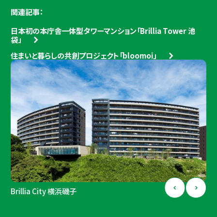
関連記事：
日本初の本庁舎一体型タワーマンション「Brillia Tower 池
袋」
住まいと暮らしの共創プロジェクト「bloomoi」
Brillia City 横浜磯子
Brillia Tower 上野池之端