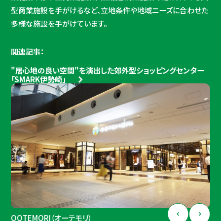
型商業施設を手がけるなど、立地条件や地域ニーズに合わせた
多様な施設を手がけています。
関連記事：
"居心地の良い空間"を演出した郊外型ショッピングセンター
「SMARK伊勢崎」
OOTEMORI（オーテモリ）
中野セントラルパーク ショップ&レストラン