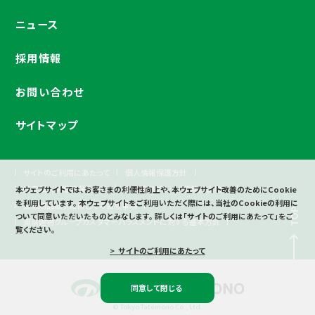
ニュース
採用情報
お問い合わせ
サイトマップ
サイトのご利用にあたって
個人情報保護方針
特定個人情報等保護方針
東京建物グループ贈賄防止指針
本ウェブサイトでは、お客さまの利便性向上や、本ウェブサイト改善のためにCookie
を利用しています。
本ウェブサイトをご利用いただく際には、当社のCookieの利用に
金融商品取引に際しての留意事項
TOP
ついて同意いただいたものとみなします。
詳しくは「サイトのご利用にあたって」をご
東京建物グループカスタマーハラスメントに対する基本方針
覧ください。
> サイトのご利用にあたって
同意して閉じる
© Tokyo Tatemono Co., Ltd.