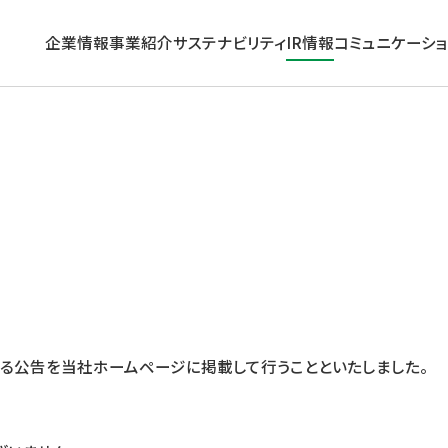
企業情報
事業紹介
サステナビリティ
IR情報
コミュニケーシ
企業情報トップ
事業紹介トップ
サステナビリティトップ
IR情報トップ
コミュニケーション活動
グループ理念
働く
トップメッセージ
経営方針
企業広告
サステナビリティに関する
長期ビジョン・中期経営計画
活かす
IRニュース
東京建物インサイト
取り組み推進体制
コーポレート・ガバナンス
外部評価
個人投資家の皆さまへ
数字で見る東京建物
沿革
環境
IRカレンダー
による公告を当社ホームページに掲載して行うことといたしました。
組織
ガバナンス
免責事項
ESGデータ集＆第三者保証
IRサイトマップ
サステナビリティサイトマップ