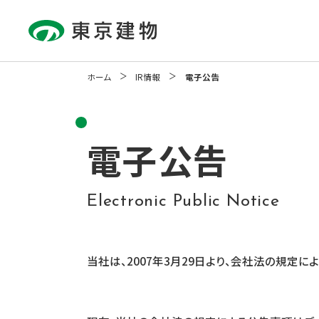
ホーム
IR情報
電子公告
About Us
Our Business
Sustainability
Investor Relations
Communication
Activity
企業情報
事業紹介
サステナビリティ
IR情報
電子公告
コミュニケーション活動
Electronic Public Notice
当社は、2007年3月29日より、会社法の規定