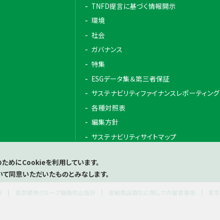
TNFD提言に基づく情報開示
環境
社会
ガバナンス
特集
ESGデータ集＆第三者保証
サステナビリティファイナンスレポーティング
各種対照表
編集方針
サステナビリティサイトマップ
めにCookieを利用しています。
いて同意いただいたものとみなします。
針
東京建物グループ贈賄防止指針
金融商品取引に際しての留意事項
東京