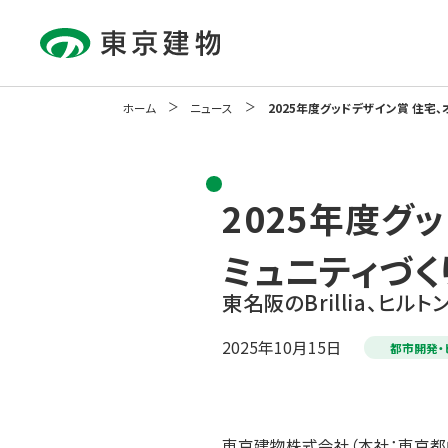
ホーム
ニュース
2025年度グッドデザイン賞 住宅
About Us
Our Business
Sustainability
Investor Relations
Communication
Activity
企業情報
事業紹介
サステナビリティ
IR情報
2025年度グ
コミュニケーション活動
ミュニティづく
東名阪のBrillia、
2025年10月15日
都市開発・
東京建物株式会社（本社：東京都中