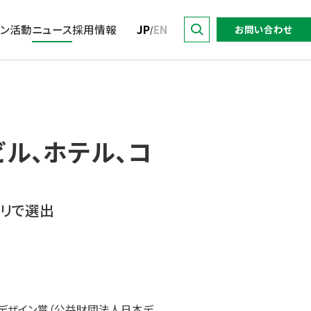
ョン活動
ニュース
採用情報
JP
EN
お問い合わせ
/
トップ
ビル、ホテル、コ
サステナビリティに関する
DO for Sustainability.
トップメッセージ
暮らす
業績・財務
取り組み推進方針
with 東京建物
マテリアリティ／KPI・目標
東京建物グループの強み
イニシアチブへの参加
IRライブラリー
東京建物語
会社概要・アクセス
サステナビリティレポート
株式情報
関連ウェブサイト・SNS
ゴリで選出
役員
社会
電子公告
グループ会社
特集
よくあるご質問
各種対照表
ドデザイン賞（公益財団法人日本デ