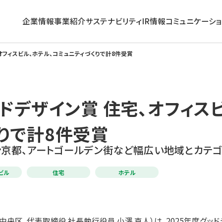
企業情報
事業紹介
サステナビリティ
IR情報
コミュニケーシ
、オフィスビル、ホテル、コミュニティづくりで計8件受賞
企業情報トップ
事業紹介トップ
サステナビリティトップ
IR情報トップ
コミュニケーション活動
ッドデザイン賞 住宅、オフィス
グループ理念
働く
トップメッセージ
経営方針
企業広告
サステナビリティに関する
長期ビジョン・中期経営計画
活かす
IRニュース
東京建物インサイト
りで計8件受賞
取り組み推進体制
コーポレート・ガバナンス
外部評価
個人投資家の皆さまへ
数字で見る東京建物
ヒルトン京都、アートゴールデン街など幅広い地域とカテ
沿革
環境
IRカレンダー
ビル
住宅
ホテル
組織
ガバナンス
免責事項
ESGデータ集＆第三者保証
IRサイトマップ
サステナビリティサイトマップ
央区、代表取締役 社長執行役員 小澤 克人）は、2025年度グッ