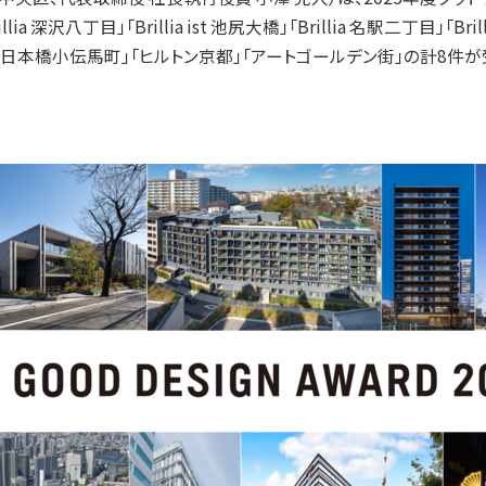
深沢八丁目」「Brillia ist 池尻大橋」「Brillia 名駅二丁目」「Brilli
「T-PLUS 日本橋小伝馬町」「ヒルトン京都」「アートゴールデン街」の計