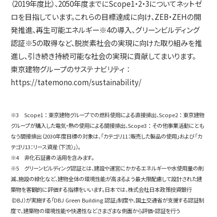
（2019年度比）、2050年度までにScope1・2・3についてネットゼ
ロを目指しています。これらの目標達成に向け、ZEB・ZEHの開
発推進、再生可能エネルギー※4の導入、グリーンビルディング
認証※5の取得など、脱炭素社会の実現に向けた取り組みを推
進し、引き続き持続可能な社会の実現に貢献してまいります。
東京建物グループのサステナビリティ ：
https://tatemono.com/sustainability/
※3 Scope1 ： 東京建物グループでの燃料使用による直接排出、Scope2 ： 東京建物
グループが購入した電気・熱の使用による間接排出、Scope3 ： その他事業活動にとも
なう間接排出（2030年度目標の対象は、「カテゴリ11：販売した製品の使用」および「カ
テゴリ13：リース資産（下流）」）。
※4 非化石証書の活用を含みます。
※5 グリーンビルディング認証とは、建設や運営にかかるエネルギーや水使用量の削
減、施設の緑化など、建物全体の環境性能が高まるよう最大限配慮して設計された建
築物を客観的に評価する指標をいいます。日本では、株式会社日本政策投資銀行
（DBJ）が実施する「DBJ Green Building 認証」制度や、国土交通省が支援する認証制
度で、建築物の環境性能や快適性などさまざまな側面から評価・認証を行う