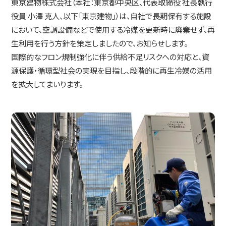
東京建物株式会社（本社：東京都中央区、代表取締役 社長執行
IR情報
役員 小澤 克人、以下「東京建物」）は、自社で長期保有する施設
において、空調設備などで使用する冷媒を更新時に廃棄せず、再
生利用を行う方針を策定しましたので、お知らせします。
コミュニケーション活動
国際的なフロン規制強化に伴う供給不足リスクへの対応と、資
源保護・循環型社会の実現を目指し、段階的に再生冷媒の活用
を拡大してまいります。
ニュース
採用情報
お問い合わせ