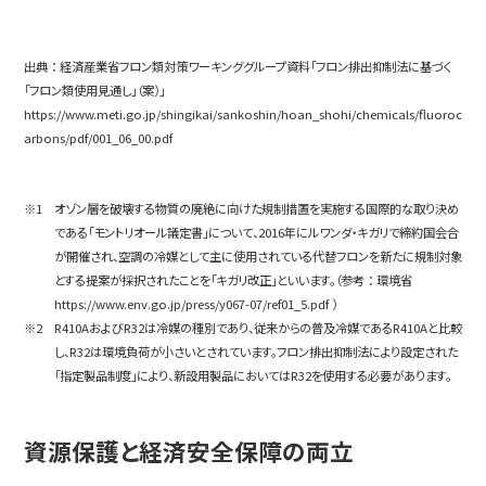
出典 ： 経済産業省フロン類対策ワーキンググループ資料「フロン排出抑制法に基づく
「フロン類使用見通し」（案）」
https://www.meti.go.jp/shingikai/sankoshin/hoan_shohi/chemicals/fluoroc
arbons/pdf/001_06_00.pdf
オゾン層を破壊する物質の廃絶に向けた規制措置を実施する国際的な取り決め
である「モントリオール議定書」について、2016年にルワンダ・キガリで締約国会合
が開催され、空調の冷媒として主に使用されている代替フロンを新たに規制対象
とする提案が採択されたことを「キガリ改正」といいます。（参考 ： 環境省
https://www.env.go.jp/press/y067-07/ref01_5.pdf
）
R410AおよびR32は冷媒の種別であり、従来からの普及冷媒であるR410Aと比較
し、R32は環境負荷が小さいとされています。フロン排出抑制法により設定された
「指定製品制度」により、新設用製品においてはR32を使用する必要があります。
資源保護と経済安全保障の両立