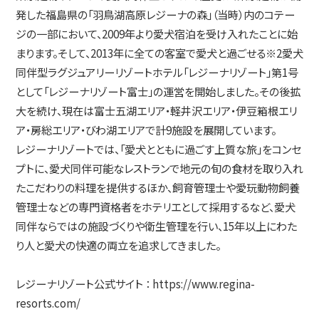
発した福島県の「羽鳥湖高原レジーナの森」（当時）内のコテー
ジの一部において、2009年より愛犬宿泊を受け入れたことに始
まります。そして、2013年に全ての客室で愛犬と過ごせる※2愛犬
同伴型ラグジュアリーリゾートホテル「レジーナリゾート」第1号
として「レジーナリゾート富士」の運営を開始しました。その後拡
大を続け、現在は富士五湖エリア・軽井沢エリア・伊豆箱根エリ
ア・房総エリア・びわ湖エリアで計9施設を展開しています。
レジーナリゾートでは、「愛犬とともに過ごす上質な旅」をコンセ
プトに、愛犬同伴可能なレストランで地元の旬の食材を取り入れ
たこだわりの料理を提供するほか、飼育管理士や愛玩動物飼養
管理士などの専門資格者をホテリエとして採用するなど、愛犬
同伴ならではの施設づくりや衛生管理を行い、15年以上にわた
り人と愛犬の快適の両立を追求してきました。
レジーナリゾート公式サイト ：
https://www.regina-
resorts.com/