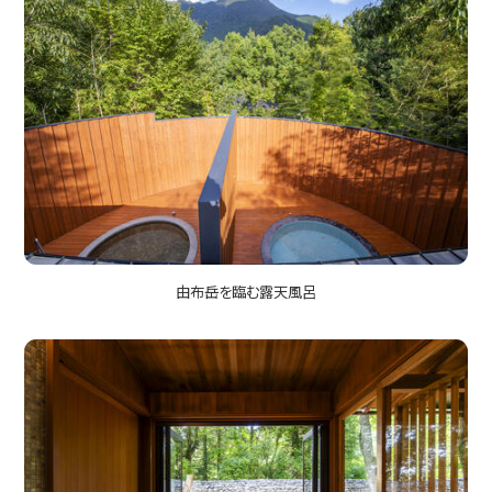
由布岳を臨む露天風呂