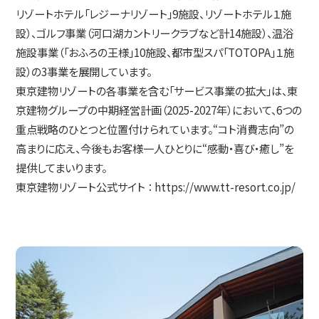
リゾートホテル「レジーナリゾート」9施設、リゾートホテル１施
設）、ゴルフ事業（河口湖カントリークラブなど計14施設）、温浴
施設事業（「おふろの王様」10施設、都市型スパ「TOTOPA」１施
設）の3事業を展開しています。
東京建物リゾートの各事業を含む「サービス事業の拡大」は、東
京建物グループの中期経営計画（2025-2027年）において、6つの
重点戦略のひとつと位置付けられています。“コト消費志向”の
高まりに応え、今後もお客様一人ひとりに“感動・喜び・癒し”を
提供してまいります。
東京建物リゾート公式サイト ：
https://www.tt-resort.co.jp/