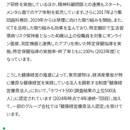
ア研修を実施しているほか、精神科顧問医との連携もスタート。
メンタル面でのケア体制を拡充しています。さらに2017年より集
団歯科検診、2019年からは禁煙に向けた取り組みを開始。また、
ICTを活用した取り組みも効果を生んでおり、特定健診で生活習
慣病リスク保持者となった40歳以上の役職員を対象にオンライ
ン面接、測定機器と連携したアプリを用いた特定保健指導を実
施。特定保健指導の実施率・終了率ともに100％（2023年度）と
なっています。
こうした健康経営の推進によって、東京建物は、経済産業省が特
に優良な健康経営を実践している法人を顕彰する制度「健康経
営優良法人」において、「ホワイト500（調査結果の上位500法
人）」に認定されています（2024年時点で4年連続・7回目）。加え
て、一部のグループ会社では「健康経営優良法人認定」を受けて
います。