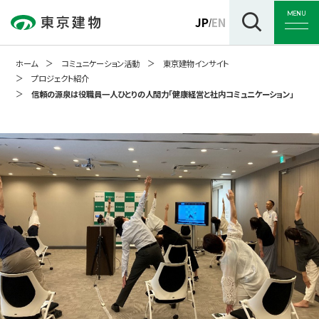
MENU
JP
EN
/
ホーム
コミュニケーション活動
東京建物インサイト
プロジェクト紹介
信頼の源泉は役職員一人ひとりの人間力「健康経営と社内コミュニケーション」
トップ
企業情報
事業紹介
サステナビリティ