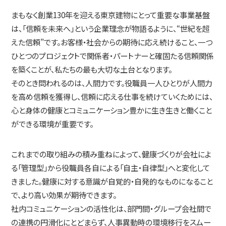
まもなく創業130年を迎える東京建物にとって重要な事業基盤
は、「信頼を未来へ」という企業理念が物語るように、“世紀を超
えた信頼”です。お客様・社会からの期待に応え続けること、一つ
ひとつのプロジェクトで関係者・パートナーと確固たる信頼関係
を築くことが、私たちの最も大切な土台となります。
そのとき問われるのは、人間力です。役職員一人ひとりが人間力
を高め信頼を獲得し、信頼に応える仕事を続けていくためには、
心と身体の健康とコミュニケーション豊かに生き生きと働くこと
ができる環境が重要です。
これまでの取り組みの積み重ねによって、健康づくりが会社によ
る「管理型」から役職員各自による「自主・自律型」へと変化して
きました。健康に対する意識が自覚的・自発的なものになること
で、より高い効果が期待できます。
社内コミュニケーションの活性化は、部門間・グループ会社間で
の連携の円滑化にとどまらず、人事異動時の環境移行をスムー