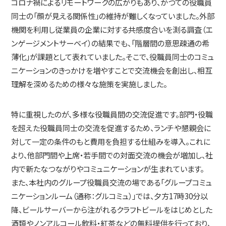
コロナ禍によるリモートワークの広がりもあり、かつての役職員
同士の「顔が見える関係性」の維持が難しくなっていました。外部
機関を利用し従業員の企業に対する共感度合いを測る調査（エ
ンゲージメントサーベイ）の結果でも、「階層間の意思疎通の希
薄化」が課題として表れていました。そこで、役職員同士のコミュ
ニケーションのきっかけを増やすことで交流機会を創出し、相互
理解を深めるための様々な施策を実施しました。
特に重視したのが、多様な役職員間の交流促進です。部門・役職
を超えた役職員同士の交流を促進するため、ランチや懇親会に
対して一定の条件のもと費用を負担する仕組みを導入。これに
より、他部門間や上席・若手間での対面交流の機会が増加し、社
内で新たなつながりやコミュニケーションが生まれています。
また、本社内のグループ役職員交流の場である「グループコミュ
ニケーションルーム（通称：グルコミュ）」では、夕方17時30分以
降、ビールサーバーから注がれるクラフトビールをはじめとした
酒類やノンアルコール飲料・紅茶などの無料提供を行っており、