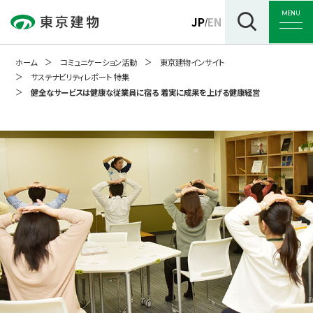
MENU
JP
EN
/
ホーム
コミュニケーション活動
東京建物インサイト
サステナビリティレポート 特集
健全なサービスは健康な従業員に宿る 着実に成果を上げる健康経営
トップ
企業情報
事業紹介
サステナビリティ