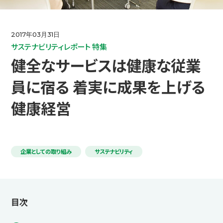
IR情報
2017年03月31日
サステナビリティレポート 特集
コミュニケーション活動
健全なサービスは健康な従業
員に宿る 着実に成果を上げる
ニュース
健康経営
採用情報
企業としての取り組み
サステナビリティ
お問い合わせ
目次