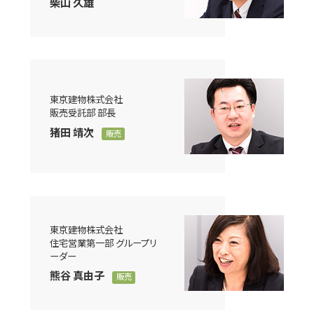
柴山 久雄
東京建物株式会社
販売受託部 部長
猪田 靖次
販売
東京建物株式会社
住宅営業第一部 グループリ
ーダー
熊谷 真由子
販売