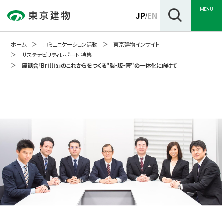
MENU
JP
EN
/
ホーム
コミュニケーション活動
東京建物インサイト
サステナビリティレポート 特集
座談会「Brillia」のこれからをつくる"製・販・管"の一体化に向けて
トップ
企業情報
事業紹介
サステナビリティ