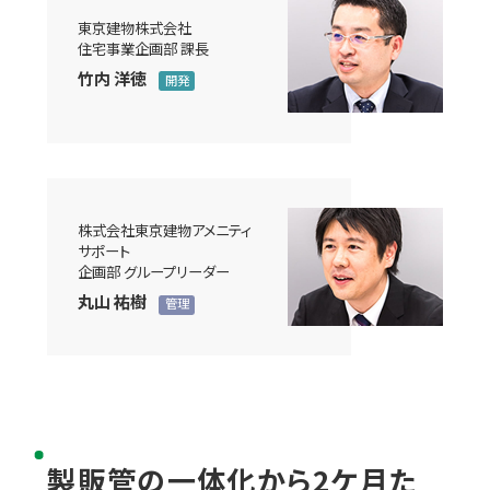
東京建物株式会社
住宅事業企画部 課長
竹内 洋徳
開発
株式会社東京建物アメニティ
サポート
企画部 グループリーダー
丸山 祐樹
管理
製販管の一体化から2ケ月た