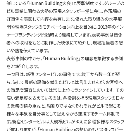
催している『Human Building大会』と表彰制度です。グループの
ビル事業に関わる大勢の現場スタッフが一堂に会し、各現場の
好事例を表彰して内容を共有します。優れた取り組みの水平展
開や現場スタッフのモチベーション向上を目的に、2013年のイン
ナーブランディング開始時より継続しています。表彰事例は関係
者への取材をもとに制作した映像にて紹介し、現場担当者の想
いや熱を伝えています。
表彰事例の中から、「Human Building」の理念を象徴する事例
を2つ紹介します。
一つ目は、新宿センタービルの事例です。竣工から数十年が経
ち、決して最新の設備を備えたビルとは言えませんが、お客様へ
の満足度調査においては常に上位にランクインしています。 その
高い満足度を支えているのは、各役割を担う現場スタッフの日々
の業務の積み重ねと、縦割りではなくそれぞれがビルで起こる
様々な事象を自分事として捉えながら連携するチーム体制で
す。新宿センタービルは大規模ビルがゆえに多種多様なスタッフ
が関わりますが、「Human Building」の想いのもとスタッフが一