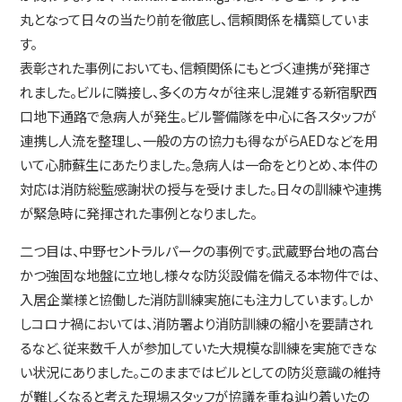
丸となって日々の当たり前を徹底し、信頼関係を構築していま
す。
表彰された事例においても、信頼関係にもとづく連携が発揮さ
れました。ビルに隣接し、多くの方々が往来し混雑する新宿駅西
口地下通路で急病人が発生。ビル警備隊を中心に各スタッフが
連携し人流を整理し、一般の方の協力も得ながらAEDなどを用
いて心肺蘇生にあたりました。急病人は一命をとりとめ、本件の
対応は消防総監感謝状の授与を受けました。日々の訓練や連携
が緊急時に発揮された事例となりました。
二つ目は、中野セントラルパークの事例です。武蔵野台地の高台
かつ強固な地盤に立地し様々な防災設備を備える本物件では、
入居企業様と協働した消防訓練実施にも注力しています。しか
しコロナ禍においては、消防署より消防訓練の縮小を要請され
るなど、従来数千人が参加していた大規模な訓練を実施できな
い状況にありました。このままではビルとしての防災意識の維持
が難しくなると考えた現場スタッフが協議を重ね辿り着いたの