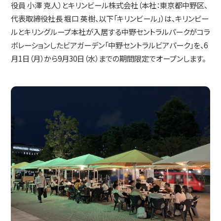
役員 小澤 克人）とキリンビール株式会社（本社：東京都中野区、
IR情報
代表取締役社長 堀口 英樹、以下「キリンビール」）は、キリンビー
ルとキリングループ本社が入居する中野セントラルパークがコラ
ボレーションしたビアガーデン「中野セントラルビアパーク」を、6
コミュニケーション活動
月1日（月）から9月30日（水）までの期間限定でオープンします。
ニュース
採用情報
お問い合わせ