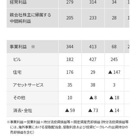
経常利益
279
314
34
12.
親会社株主に帰属する
205
233
28
13.
中間純利益
事業利益　※
344
413
68
20.
ビル
182
427
245
住宅
176
29
▲ 147
アセットサービス
35
38
3
その他
10
▲ 8
▲ 18
消去・全社
▲ 59
▲ 73
▲ 14
※事業利益＝営業利益＋持分法投資損益等＋固定資産売却損益（持分法投資損益等
には、海外事業における受取配当金、受取利息および投資ビークルへの出資持分の
売却損益を含む）