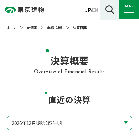
MENU
JP
EN
/
ホーム
IR情報
業績・財務
決算概要
トップ
決算概要
Overview of Financial Results
企業情報
直近の決算
事業紹介
サステナビリティ
2026年12月期第2四半期