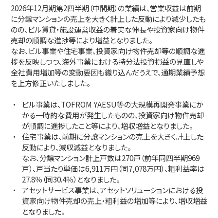
2026年12月期第2四半期（中間期）の業績は、営業収益は前期
IR情報
に分譲マンションの売上を大きく計上した反動により減少したも
のの、ビル賃貸・施設運営収益の着実な伸長や投資家向け物件
売却の順調な進捗等により増益となりました。
コミュニケーション活動
なお、ビル事業や住宅事業、投資家向け物件売却等の順調な進
捗を反映しつつ、海外事業における持分法投資損益の見直しや
全社費用増加等の変動要因も織り込んだうえで、通期業績予想
を上方修正いたしました。
ニュース
ビル事業は、TOFROM YAESU等の大規模再開発事業にか
かる一時的な費用が発生したものの、投資家向け物件売却
採用情報
が順調に進捗したこと等により、増収増益となりました。
住宅事業は、前期に分譲マンションの売上を大きく計上した
反動により、減収減益となりました。
お問い合わせ
なお、分譲マンション計上戸数は270戸（前年同四半期969
戸）、戸当たり単価は6,911万円（同7,078万円）、粗利益率は
27.8％（同30.4％）となりました。
アセットサービス事業は、アセットソリューションにおける投
資家向け物件売却の売上・粗利益の増加等により、増収増益
となりました。