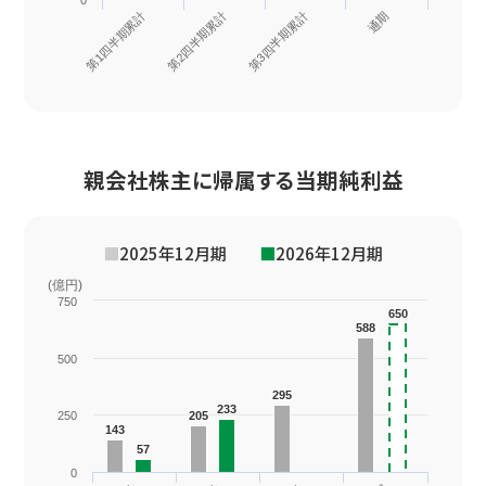
0
第1四半期累計
第2四半期累計
第3四半期累計
通期
親会社株主に帰属する当期純利益
■
2025年12月期
■
2026年12月期
(億円)
750
650
650
588
588
500
295
295
233
233
250
205
205
143
143
57
57
0