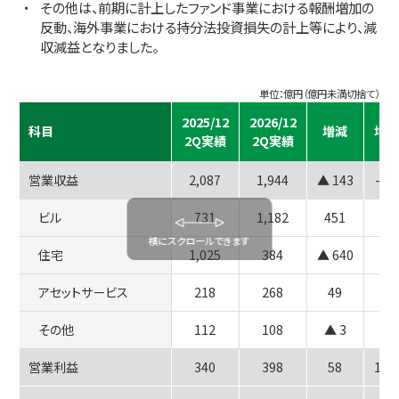
その他は、前期に計上したファンド事業における報酬増加の
反動、海外事業における持分法投資損失の計上等により、減
収減益となりました。
単位：億円（億円未満切捨て）
2025/12
2026/12
科目
増減
増減
2Q実績
2Q実績
営業収益
2,087
1,944
▲ 143
-6.
ビル
731
1,182
451
住宅
1,025
384
▲ 640
アセットサービス
218
268
49
その他
112
108
▲ 3
営業利益
340
398
58
17.