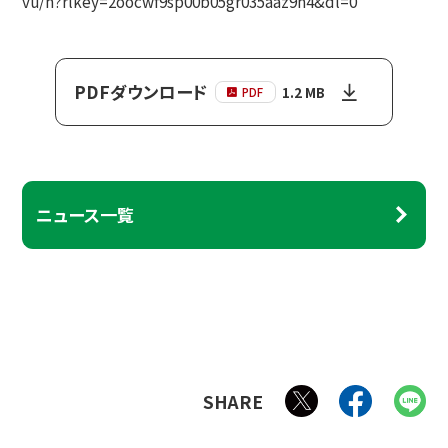
vu/h?rlkey=2oocwf9sp00b05gr035aaz9n4&dl=0
PDFダウンロード
1.2 MB
PDF
ニュース一覧
SHARE