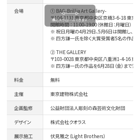
会場
① BAG-Brillia Art Gallery-
〒104-1131 東京都中央区京橋3-6-18 東
開館時間 ： 11:00-19:00（休館日：月曜日）
※ 祝日月曜の4月29日、5月6日は開館し、翌4
※ 四方謙一氏を除く大賞受賞者5名の作品を
② THE GALLERY
〒103-0028 東京都中央区八重洲1-4-16 東京
※ 四方謙一氏の作品を6月28日（金）まで常
料金
無料
主催
東京建物株式会社
企画監修
公益財団法人彫刻の森芸術文化財団
デザイン
株式会社クオラス
展示施工
伏見雅之（Light Brothers）