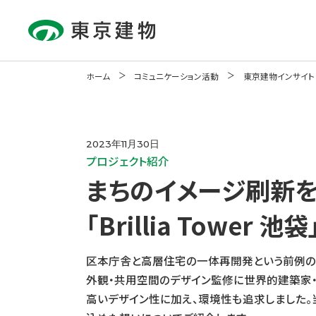
ホーム
コミュニケーション活動
東京建物インサイト
About Us
Our Business
Sustainability
Investor Relations
Communication
Activity
企業情報
事業紹介
サステナビリティ
IR情報
2023年11月30日
コミュニケーション活動
プロジェクト紹介
まちのイメージ刷新
「Brillia Tower 池袋
区本庁舎と高層住宅の一体再開発という前例の
外観・共用空間のデザイン監修に世界的建築家
高いデザイン性に加え、環境性も追求しました。