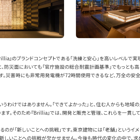
では、『Brillia』のブランドコンセプトである「洗練と安心」を高いレベル
と、防災面においても「官庁施設の総合耐震計画基準」でもっとも
す。災害時にも非常用発電機が72時間使用できるなど、万全の安
いうわけではありません。「できてよかった」と、住む人からも地域
す。そのため『Brillia』では、開発と販売と管理、これらを一貫
るのが「新しいことへの挑戦」です。東京建物には「老舗」というイ
、新しいことへの挑戦が欠かせません。今後も時代の変化の中で、求