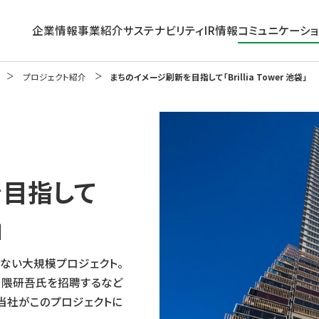
企業情報
事業紹介
サステナビリティ
IR情報
コミュニケーシ
プロジェクト紹介
まちのイメージ刷新を目指して「Brillia Tower 池袋」
企業情報トップ
事業紹介トップ
サステナビリティトップ
IR情報トップ
コミュニケーション活動
グループ理念
働く
トップメッセージ
経営方針
企業広告
サステナビリティに関する
を目指して
長期ビジョン・中期経営計画
活かす
IRニュース
東京建物インサイト
取り組み推進体制
コーポレート・ガバナンス
外部評価
個人投資家の皆さまへ
数字で見る東京建物
」
沿革
環境
IRカレンダー
組織
ガバナンス
免責事項
ない大規模プロジェクト。
・隈研吾氏を招聘するなど
ESGデータ集＆第三者保証
IRサイトマップ
当社がこのプロジェクトに
サステナビリティサイトマップ