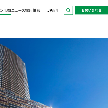
ョン活動
ニュース
採用情報
JP
EN
お問い合わせ
/
トップ
サステナビリティに関する
DO for Sustainability.
トップメッセージ
暮らす
業績・財務
取り組み推進方針
with 東京建物
マテリアリティ／KPI・目標
東京建物グループの強み
イニシアチブへの参加
IRライブラリー
東京建物語
会社概要・アクセス
サステナビリティレポート
株式情報
関連ウェブサイト・SNS
役員
社会
電子公告
グループ会社
特集
よくあるご質問
各種対照表