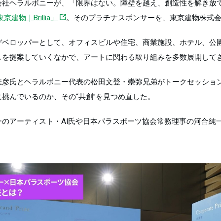
会社ヘラルボニーが、「限界はない。障壁を越え、創造性を解き放
y 東京建物｜Brillia」
。そのプラチナスポンサーを、東京建物株式
デベロッパーとして、オフィスビルや住宅、商業施設、ホテル、公
しを提案していくなかで、アートに関わる取り組みを多数展開して
佳彦氏とヘラルボニー代表の松田文登・崇弥兄弟がトークセッショ
挑んでいるのか、その“共創”を見つめ直した。
のアーティスト・AI氏や日本パラスポーツ協会常務理事の河合純