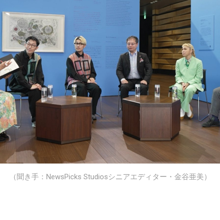
（聞き手：NewsPicks Studiosシニアエディター・金谷亜美）