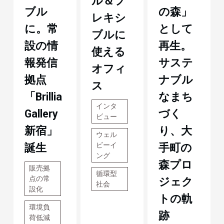
ル＆フ
ブル
の森」
レキシ
に。常
として
ブルに
設の情
再生。
使える
報発信
サステ
オフィ
拠点
ナブル
ス
「Brillia
なまち
インタ
Gallery
づく
ビュー
新宿」
り、大
ウェル
ビーイ
誕生
手町の
ング
森プロ
販売拠
循環型
点の常
ジェク
社会
設化
トの軌
環境負
跡
荷低減