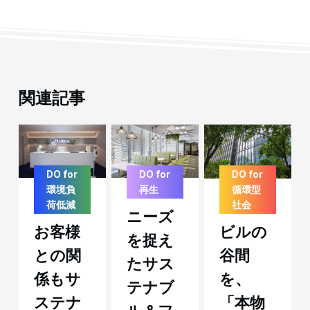
関連記事
DO for
DO for
DO for
環境負
再生
循環型
荷低減
社会
ニーズ
お客様
ビルの
を捉え
との関
谷間
たサス
係もサ
を、
テナブ
ステナ
「本物